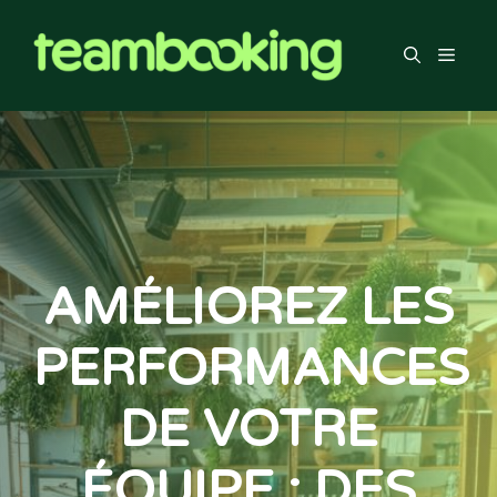
Aller
au
Men
contenu
AMÉLIOREZ LES
PERFORMANCES
DE VOTRE
ÉQUIPE : DES